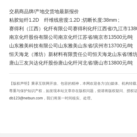
交易商
品牌/产地
交货地
最新报价
粘胶短纤1.2D 纤维线密度:1.2D ;切断长度:38mm ;
赛得利（江西）化纤有限公司
赛得利化纤
江西省/九江市
13
南京化纤股份有限公司
南京化纤
江苏省/南京市
13500元/吨
山东雅美科技有限公司
山东雅美
山东省/滨州市
13700元/吨
恒天海龙（潍坊）新材料有限责任公司
恒天海龙
山东省/潍
唐山三友兴达化纤股份
唐山化纤
河北省/唐山市
13800元/吨
【版权声明】秉承互联网开放、包容的精神，本网欢迎各方(自)媒体、机构转
尊重与保护知识产权，如发现本站文章存在版权问题，烦请将版权疑问、授权
db123@netsun.com
，我们将第一时间核实、处理。