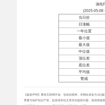
涤纶
(2025-05-08 
当日价
日涨幅
一年位置
最小值
最大值
中位值
顶位差
底位差
平均值
警戒
【版权声明】秉承互联网开放、包容的精神，本网欢迎各方(自)
尊重与保护知识产权，如发现本站文章存在版权问题，烦请将版