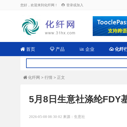
您好，欢迎来到化纤网！
登录或加入


首页

产品

企业

化纤
化纤网
>
行情
> 正文

5月8日生意社涤纶FDY基准
2026-05-08 08:30:02 来源：生意社