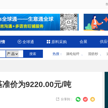
会展
供应
行情

全球通

原料采购
热搜
：
涤纶短纤
、
混纺纱
、
价为9220.00元/吨
分享到：
