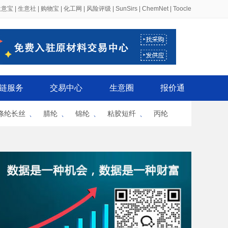
生意宝
|
生意社
|
购物宝
|
化工网
|
风险评级
|
SunSirs
|
ChemNet
|
Toocle
链服务
交易中心
生意圈
报价通
涤纶长丝
、
腈纶
、
锦纶
、
粘胶短纤
、
丙纶