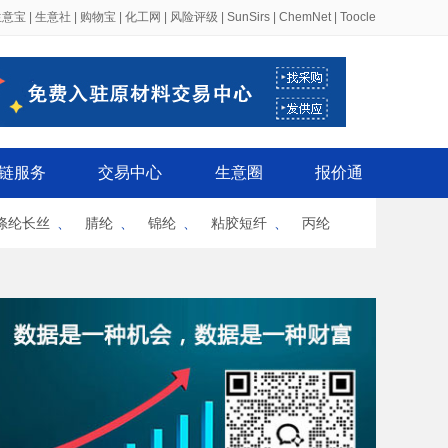
生意宝
|
生意社
|
购物宝
|
化工网
|
风险评级
|
SunSirs
|
ChemNet
|
Toocle
链服务
交易中心
生意圈
报价通
涤纶长丝
、
腈纶
、
锦纶
、
粘胶短纤
、
丙纶