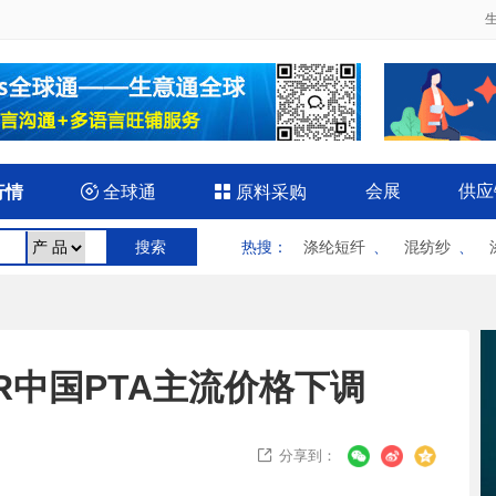
会展
供应
行情

全球通

原料采购
热搜
：
涤纶短纤
、
混纺纱
、
R中国PTA主流价格下调
分享到：
