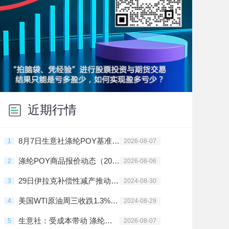
近期行情
8月7日生意社涤纶POY基准价为8356.25元/吨
1
2026-08-07
涤纶POY商品报价动态（2026-08-06）
2
2026-08-06
29日伊拉克补偿性减产推动油价止跌回升
3
2024-08-30
美国WTI原油周三收跌1.3% 油价仍处于区间震荡
4
2024-08-29
生意社：受成本带动 涤纶长丝周内冲高回落
5
2026-08-07