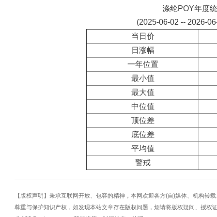
涤纶POY年度
(2025-06-02 -- 2026-0
当日价
日涨幅
一年位置
最小值
最大值
中位值
顶位差
底位差
平均值
警戒
【版权声明】秉承互联网开放、包容的精神，本网欢迎各方(自)媒体、机构转
尊重与保护知识产权，如发现本站文章存在版权问题，烦请将版权疑问、授权