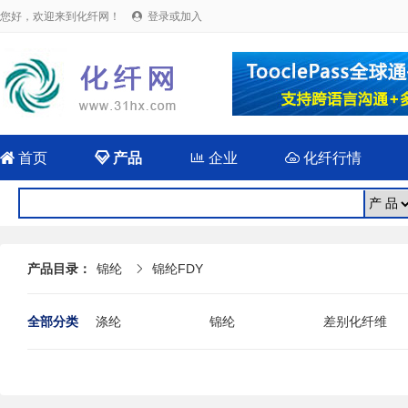
您好，欢迎来到化纤网！
登录或加入


首页

产品

企业

化纤行情
产品目录：
锦纶
锦纶FDY

全部分类
涤纶
锦纶
差别化纤维
功能纤维
新型纤维
化纤