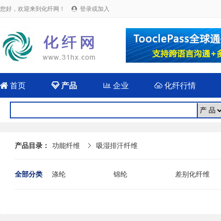
您好，欢迎来到化纤网！
登录或加入


首页

产品

企业

化纤行情
产品目录：
功能纤维
吸湿排汗纤维

全部分类
涤纶
锦纶
差别化纤维
功能纤维
新型纤维
化纤