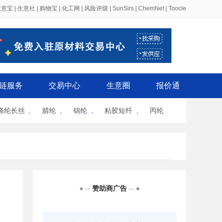
生意宝
|
生意社
|
购物宝
|
化工网
|
风险评级
|
SunSirs
|
ChemNet
|
Toocle
链服务
交易中心
生意圈
报价通
涤纶长丝
、
腈纶
、
锦纶
、
粘胶短纤
、
丙纶
● --
赞助商广告
-- ●