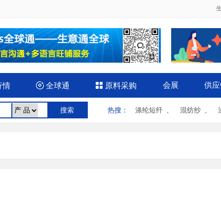
会展
供应
行情

全球通

原料采购
热搜
：
涤纶短纤
、
混纺纱
、