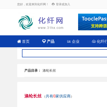
您好，欢迎来到化纤网！
登录或加入


首页

产品

企业

化纤
产品目录：
涤纶长丝
涤纶长丝
共有
0
家供应商
（
）