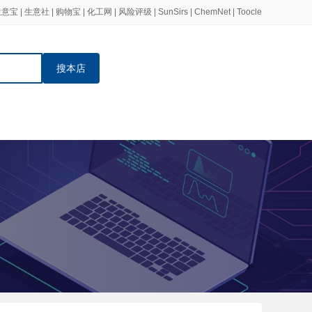
生意宝
|
生意社
|
购物宝
|
化工网
|
风险评级
|
SunSirs
|
ChemNet
|
Toocle
搜本店