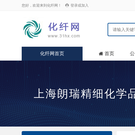
您好，欢迎来到化纤网！
登录或加入

化纤网首页
首页
公

上海朗瑞精细化学