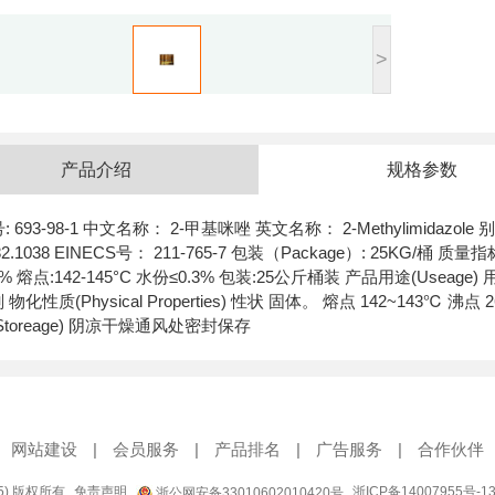
>
产品介绍
规格参数
: 693-98-1 中文名称： 2-甲基咪唑 英文名称： 2-Methylimidazo
2.1038 EINECS号： 211-765-7 包装（Package）: 25KG/桶 质量指
9% 熔点:142-145°C 水份≤0.3% 包装:25公斤桶装 产品用途(U
 物化性质(Physical Properties) 性状 固体。 熔点 142~143
Storeage) 阴凉干燥通风处密封保存
网站建设
|
会员服务
|
产品排名
|
广告服务
|
合作伙伴
95) 版权所有
免责声明
浙ICP备14007955号-1
浙公网安备33010602010420号