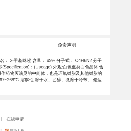
免责声明
le 别名： 2-甲基咪唑 含量： 99% 分子式： C4H6N2 分子
标(Specification)：(Useage) 外观:白色至类白色晶体 含
seage) 用作药物灭滴灵的中间体，也是环氧树脂及其他树脂的
℃ 沸点 267~268℃ 溶解性 溶于水、乙醇、微溶于冷苯。 储运
|
在线申请
32
网络工商