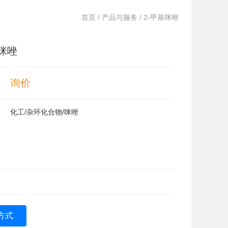
首页
/
产品与服务
/ 2-甲基咪唑
基咪唑
询价
化工/杂环化合物/咪唑
方式