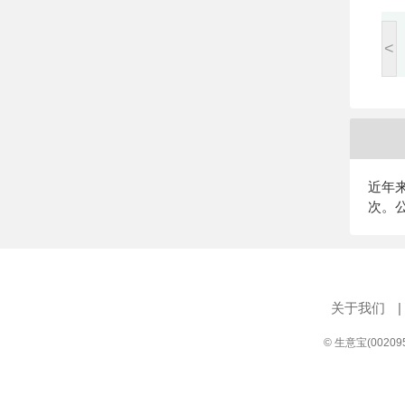
<
近年
次。
关于我们
|
© 生意宝(0020