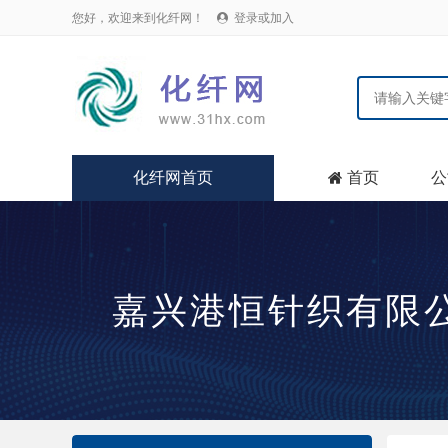
您好，欢迎来到化纤网！
登录或加入

化纤网首页
首页
公

嘉兴港恒针织有限