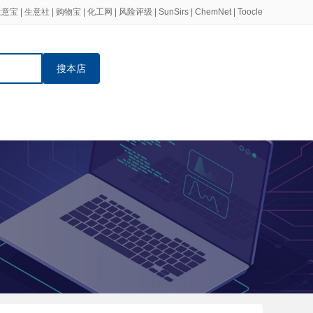
生意宝
|
生意社
|
购物宝
|
化工网
|
风险评级
|
SunSirs
|
ChemNet
|
Toocle
搜本店