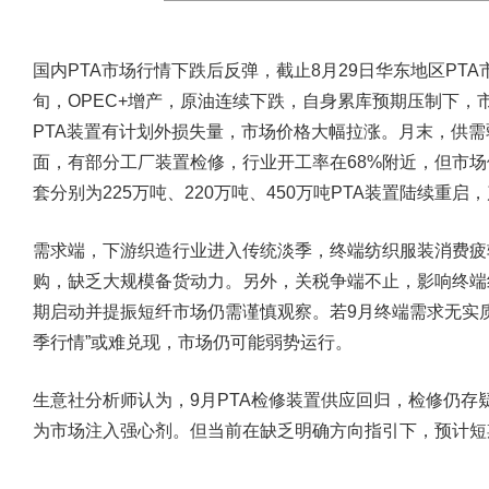
国内PTA市场行情下跌后反弹，截止8月29日华东地区PTA市
旬，OPEC+增产，原油连续下跌，自身累库预期压制下，
PTA装置有计划外损失量，市场价格大幅拉涨。月末，供需
面，有部分工厂装置检修，行业开工率在68%附近，但市场
套分别为225万吨、220万吨、450万吨PTA装置陆续重
需求端，下游织造行业进入传统淡季，终端纺织服装消费疲
购，缺乏大规模备货动力。另外，关税争端不止，影响终端
期启动并提振短纤市场仍需谨慎观察。若9月终端需求无实
季行情”或难兑现，市场仍可能弱势运行。
生意社分析师认为，9月PTA检修装置供应回归，检修仍存
为市场注入强心剂。但当前在缺乏明确方向指引下，预计短