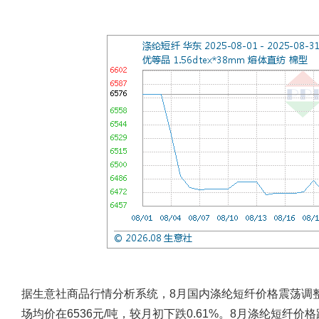
据生意社商品行情分析系统，8月国内涤纶短纤价格震荡调整，截止
场均价在6536元/吨，较月初下跌0.61%。8月涤纶短纤