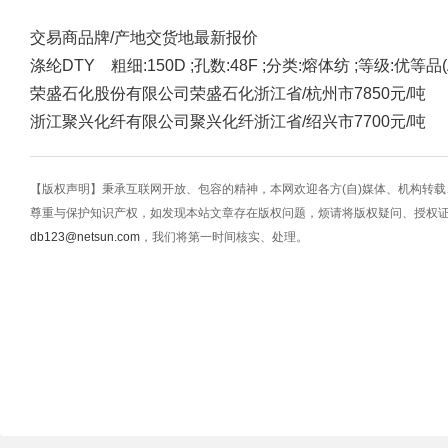
交易商
品牌/产地
交货地
最新报价
涤纶DTY 粗细:150D ;孔数:48F ;分类:熔体纺 ;等级:优等品(A
荣盛石化股份有限公司
荣盛石化
浙江省/杭州市
7850元/吨
浙江聚兴化纤有限公司
聚兴化纤
浙江省/绍兴市
7700元/吨
【版权声明】秉承互联网开放、包容的精神，本网欢迎各方(自)媒体、机构转
尊重与保护知识产权，如发现本站文章存在版权问题，烦请将版权疑问、授权
db123@netsun.com
，我们将第一时间核实、处理。